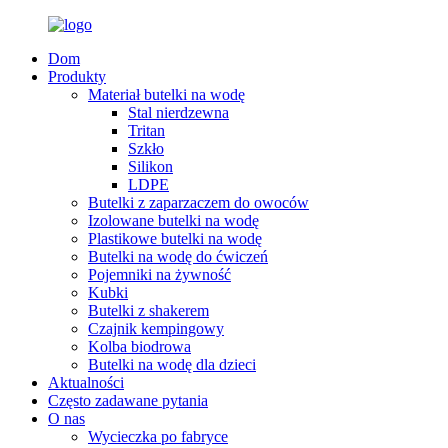
Dom
Produkty
Materiał butelki na wodę
Stal nierdzewna
Tritan
Szkło
Silikon
LDPE
Butelki z zaparzaczem do owoców
Izolowane butelki na wodę
Plastikowe butelki na wodę
Butelki na wodę do ćwiczeń
Pojemniki na żywność
Kubki
Butelki z shakerem
Czajnik kempingowy
Kolba biodrowa
Butelki na wodę dla dzieci
Aktualności
Często zadawane pytania
O nas
Wycieczka po fabryce