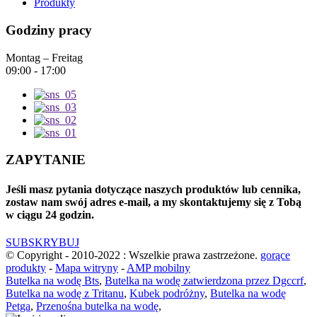
Produkty
Godziny pracy
Montag – Freitag
09:00 - 17:00
ZAPYTANIE
Jeśli masz pytania dotyczące naszych produktów lub cennika,
zostaw nam swój adres e-mail, a my skontaktujemy się z Tobą
w ciągu 24 godzin.
SUBSKRYBUJ
© Copyright - 2010-2022 : Wszelkie prawa zastrzeżone.
gorące
produkty
-
Mapa witryny
-
AMP mobilny
Butelka na wodę Bts
,
Butelka na wodę zatwierdzona przez Dgccrf
,
Butelka na wodę z Tritanu
,
Kubek podróżny
,
Butelka na wodę
Petga
,
Przenośna butelka na wodę
,