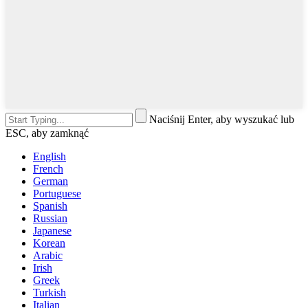
Naciśnij Enter, aby wyszukać lub
ESC, aby zamknąć
English
French
German
Portuguese
Spanish
Russian
Japanese
Korean
Arabic
Irish
Greek
Turkish
Italian